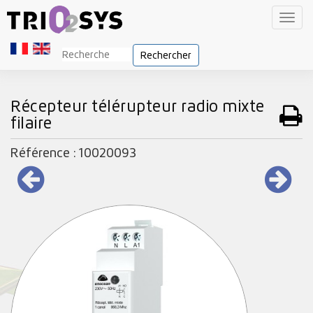
Toggl
navig
Rechercher
Récepteur télérupteur radio mixte
filaire
Référence : 10020093