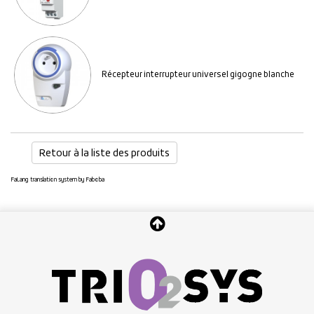
Récepteur interrupteur universel gigogne blanche
Retour à la liste des produits
FaLang translation system by Faboba