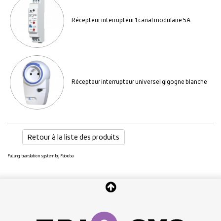
Récepteur interrupteur 1 canal modulaire 5A
Récepteur interrupteur universel gigogne blanche
Retour à la liste des produits
FaLang translation system by Faboba