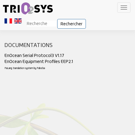
Toggl
navig
Rechercher
DOCUMENTATIONS
EnOcean Serial Protocol3 V1.17
EnOcean Equipment Profiles EEP2.1
FaLang translation system by Faboba