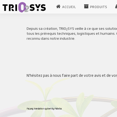
ACCUEIL
PRODUITS
Depuis sa création, TRIO
SYS veille à ce que ses soluti
2
tous les prérequis techniques, logistiques et humains. C
reconnu dans notre industrie.
N'hésitez pas à nous faire part de votre avis et de v
FaLang translation system by Faboba